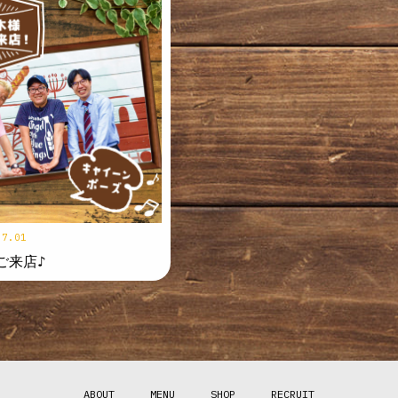
.7.01
ご来店♪
ABOUT
MENU
SHOP
RECRUIT