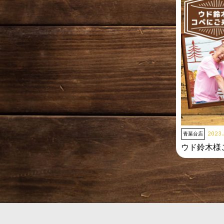
2023
青葉台店
ウド鈴木様